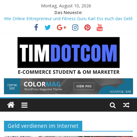
Montag, August 10, 2026
Das Neueste:
Wie Online Entrepreneur und Fitness Guru Karl Ess euch das Geld
aus der Tasche zieht!
Wie du Hausarbeiten mit einer einfachen Technik dreimal so
schnell schreiben kannst!
Geld verdienen im Internet