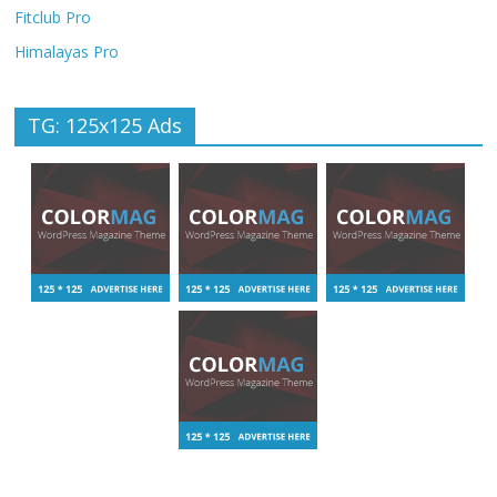
Fitclub Pro
Himalayas Pro
TG: 125x125 Ads