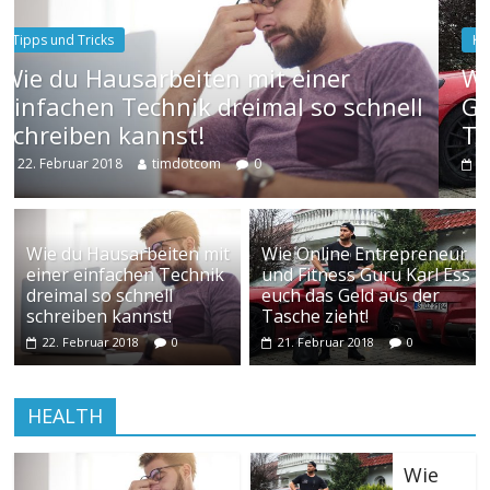
Karl Ess
einer
Wie Online Entrepreneur und
 so schnell
Guru Karl Ess euch das Geld
Tasche zieht!
21. Februar 2018
timdotcom
0
Wie du Hausarbeiten mit
Wie Online Entrepreneur
einer einfachen Technik
und Fitness Guru Karl Ess
dreimal so schnell
euch das Geld aus der
schreiben kannst!
Tasche zieht!
22. Februar 2018
0
21. Februar 2018
0
HEALTH
Wie